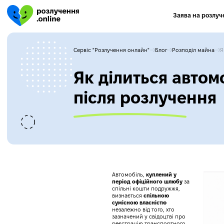
Заява на розлуч
Сервіс "Розлучення онлайн"
Блог
Розподіл майна
Я
Як ділиться автом
після розлучення
Автомобіль,
куплений у
період офіційного шлюбу
за
спільні кошти подружжя,
визнається
спільною
сумісною власністю
незалежно від того, хто
зазначений у свідоцтві про
реєстрацію транспортного