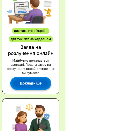
для тих, хто в Україні
для тих, хто за кордоном
Заява на
розлучення онлайн
Майбутнє починається
сьогодні. Подати заяву на
розлучення онлайн легше, ніж
ви думаєте.
Докладніше