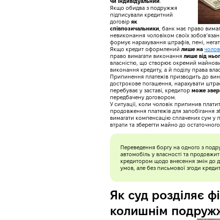
чи індивідуальний
.
Якщо обидва з подружжя
підписували кредитний
договір
як
співпозичальники
, банк має право вимаг
невиконання чоловіком своїх зобов’яза
формує нарахування штрафів, пені, негат
Якщо кредит оформлений
лише на
чолов
право вимагати виконання
лише від ньо
власністю, що створює окремий майнови
виконання кредиту, а й поділу права влас
Припинення платежів призводить до вин
дострокове погашення, нарахувати штраф
перебуває у заставі, кредитор
може звер
передбачену договором.
У ситуації, коли чоловік припинив плати
продовження платежів для запобігання з
вимагати компенсацію сплачених сум у по
втрати та зберегти майно до остаточног
Переведення боргу на одного з под
автомобіль у власності та продовжит
кредитором щодо внесення змін до д
умов, але без письмової згоди креди
Як суд розділяє 
колишнім подружж