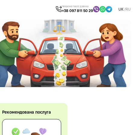
Чекаємо твого дзвінка
UK
RU
+38 097 811 50 29
Рекомендована послуга