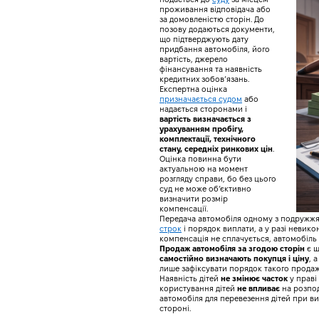
проживання відповідача або
за домовленістю сторін. До
позову додаються документи,
що підтверджують дату
придбання автомобіля, його
вартість, джерело
фінансування та наявність
кредитних зобов’язань.
Експертна оцінка
призначається судом
або
надається сторонами і
вартість визначається з
урахуванням пробігу,
комплектації, технічного
стану, середніх ринкових цін
.
Оцінка повинна бути
актуальною на момент
Розлуч
розгляду справи, бо без цього
суд не може об’єктивно
Відповідай на 
визначити розмір
компенсації.
Передача автомобіля одному з подружжя
строк
і порядок виплати, а у разі неви
компенсація не сплачується, автомобіль
Продаж автомобіля за згодою сторін
є ш
самостійно визначають покупця і ціну
, 
лише зафіксувати порядок такого продаж
Наявність дітей
не змінює часток
у праві
користування дітей
не впливає
на розпод
автомобіля для перевезення дітей при в
стороні.