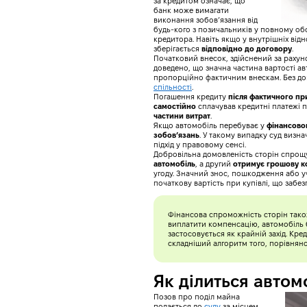
за кредитом означає, що
банк може вимагати
виконання зобов’язання від
будь-кого з позичальників у повному обс
кредитора. Навіть якщо у внутрішніх ві
зберігається
відповідно до договору
.
Початковий внесок, здійснений за рахун
доведено, що значна частина вартості ав
пропорційно фактичним внескам. Без до
спільності
.
Погашення кредиту
після фактичного п
самостійно
сплачував кредитні платежі п
частини витрат
.
Якщо автомобіль перебуває у
фінансово
зобов’язань
. У такому випадку суд визн
підхід у правовому сенсі.
Добровільна домовленість сторін спрощ
автомобіль
, а другий
отримує грошову к
угоду. Значний знос, пошкодження або уч
початкову вартість при купівлі, що забез
Фінансова спроможність сторін також
виплатити компенсацію, автомобіль б
застосовується як крайній захід. Кре
складніший алгоритм того, порівняно
Як ділиться автом
Позов про поділ майна
подається до
суду
за місцем