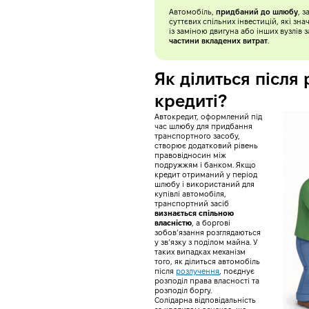
Автомобіль,
придбаний до шлюбу
, 
суттєвих спільних інвестицій, які з
із заміною двигуна або інших вузлів 
частини вкладених витрат
.
Як ділиться після
кредиті?
Автокредит, оформлений під
час шлюбу для придбання
транспортного засобу,
створює додатковий рівень
правовідносин між
подружжям і банком. Якщо
кредит отриманий у період
шлюбу і використаний для
купівлі автомобіля,
транспортний засіб
визнається спільною
власністю
, а боргові
зобов’язання розглядаються
у зв’язку з поділом майна. У
таких випадках механізм
того, як ділиться автомобіль
після
розлучення
, поєднує
розподіл права власності та
розподіл боргу.
Солідарна відповідальність