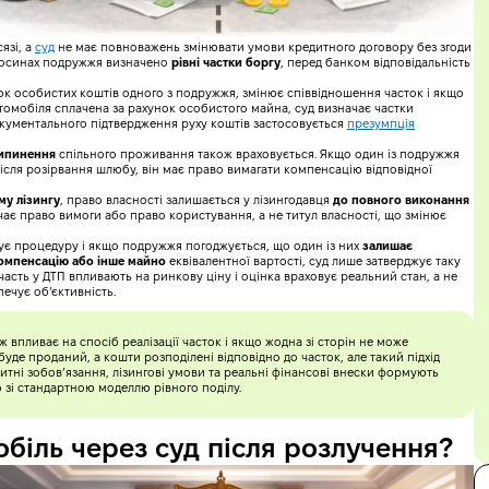
язі, а
суд
не має повноважень змінювати умови кредитного договору без згоди
дносинах подружжя визначено
рівні частки боргу
, перед банком відповідальність
ок особистих коштів одного з подружжя, змінює співвідношення часток і якщо
томобіля сплачена за рахунок особистого майна, суд визначає частки
кументального підтвердження руху коштів застосовується
презумпція
рипинення
спільного проживання також враховується. Якщо один із подружжя
ісля розірвання шлюбу, він має право вимагати компенсацію відповідної
му лізингу
, право власності залишається у лізингодавця
до повного виконання
ачає право вимоги або право користування, а не титул власності, що змінює
ує процедуру і якщо подружжя погоджується, що один із них
залишає
омпенсацію або інше майно
еквівалентної вартості, суд лише затверджує таку
асть у ДТП впливають на ринкову ціну і оцінка враховує реальний стан, а не
печує об’єктивність.
 впливає на спосіб реалізації часток і якщо жодна зі сторін не може
уде проданий, а кошти розподілені відповідно до часток, але такий підхід
дитні зобов’язання, лізингові умови та реальні фінансові внески формують
 зі стандартною моделлю рівного поділу.
обіль через суд після розлучення?