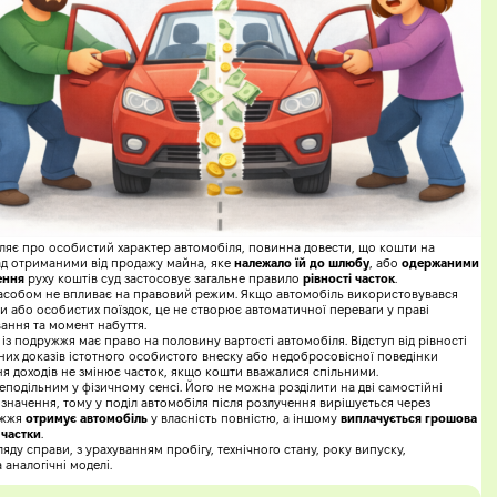
являє про особистий характер автомобіля, повинна довести, що кошти на
ад отриманими від продажу майна, яке
належало їй до шлюбу
, або
одержаними
ення
руху коштів суд застосовує загальне правило
рівності часток
.
асобом не впливає на правовий режим. Якщо автомобіль використовувався
 або особистих поїздок, це не створює автоматичної переваги у праві
вання та момент набуття.
 із подружжя має право на половину вартості автомобіля. Відступ від рівності
их доказів істотного особистого внеску або недобросовісної поведінки
ня доходів не змінює часток, якщо кошти вважалися спільними.
еподільним у фізичному сенсі. Його не можна розділити на дві самостійні
значення, тому у поділ автомобіля після розлучення вирішується через
ужжя
отримує автомобіль
у власність повністю, а іншому
виплачується грошова
 частки
.
яду справи, з урахуванням пробігу, технічного стану, року випуску,
 аналогічні моделі.