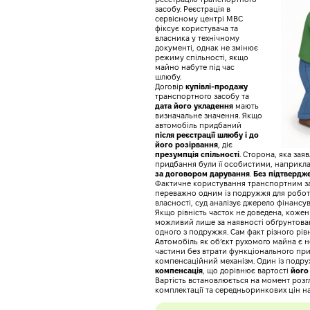
засобу. Реєстрація в
сервісному центрі МВС
фіксує користувача та
власника у технічному
документі, однак не змінює
режиму спільності, якщо
майно набуте під час
шлюбу.
Договір
купівлі-продажу
транспортного засобу та
дата його укладення
мають
визначальне значення. Якщо
автомобіль придбаний
після реєстрації шлюбу і до
його розірвання
, діє
презумпція спільності
. Сторона, яка за
придбання були її особистими, наприкл
за договором дарування
.
Без підтвердж
Фактичне користування транспортним з
переважно одним із подружжя для роботи
власності, суд аналізує джерело фінансу
Якщо рівність часток не доведена, кожен
можливий лише за наявності обґрунтован
одного з подружжя. Сам факт різного рів
Автомобіль як об’єкт рухомого майна є н
частини без втрати функціонального при
компенсаційний механізм. Один із подр
компенсація
, що дорівнює вартості
його
Вартість встановлюється на момент розгл
комплектації та середньоринкових цін на