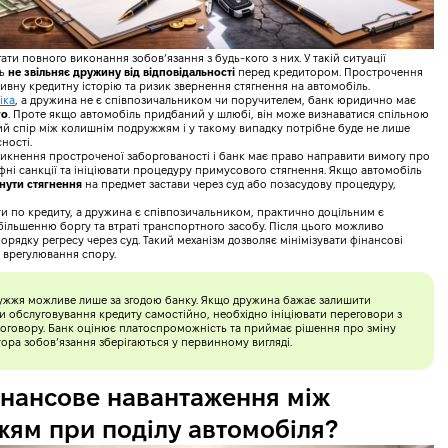
ати повного виконання зобов’язання з будь-кого з них. У такій ситуації
нь
не звільняє дружину від відповідальності
перед кредитором. Прострочення
ивну кредитну історію та ризик звернення стягнення на автомобіль.
іка
, а дружина не є співпозичальником чи поручителем, банк юридично має
го
. Проте якщо автомобіль придбаний у шлюбі, він може визнаватися спільною
й спір між колишнім подружжям і у такому випадку потрібне буде не лише
ності.
икнення простроченої заборгованості і банк має право направити вимогу про
ні санкції та ініціювати процедуру примусового стягнення. Якщо автомобіль
нути стягнення
на предмет застави через суд або позасудову процедуру,
ти по кредиту, а дружина є співпозичальником, практично доцільним є
більшенню боргу та втраті транспортного засобу. Після цього можливо
рядку регресу через суд. Такий механізм дозволяє мінімізувати фінансові
о врегулювання спору.
ружжя можливе лише за згодою банку. Якщо дружина бажає залишити
и обслуговування кредиту самостійно, необхідно ініціювати переговори з
оговору. Банк оцінює платоспроможність та приймає рішення про зміну
тора зобов’язання зберігаються у первинному вигляді.
фінансове навантаження між
ям при поділу автомобіля?