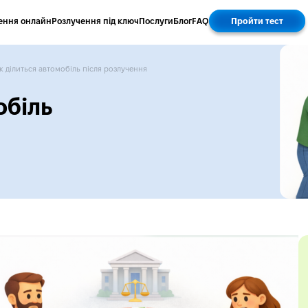
ення онлайн
Розлучення під ключ
Послуги
Блог
FAQ
Пройти тест
к ділиться автомобіль після розлучення
обіль