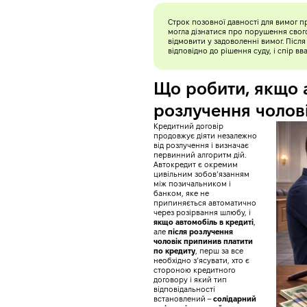
Строк позовної давності для вимог п
могла дізнатися про порушення свог
відмовити у задоволенні вимог. Післ
відповідно до рішення суду, і спір в
Що робити, якщо а
розлучення чолов
Кредитний договір
продовжує діяти незалежно
від розлучення і визначає
первинний алгоритм дій.
Автокредит є окремим
цивільним зобов’язанням
між позичальником і
банком, яке не
припиняється автоматично
через розірвання шлюбу, і
якщо автомобіль в кредиті
,
але
після розлучення
чоловік припинив платити
по кредиту
, перш за все
необхідно з’ясувати, хто є
стороною кредитного
договору і який тип
відповідальності
встановлений –
солідарний