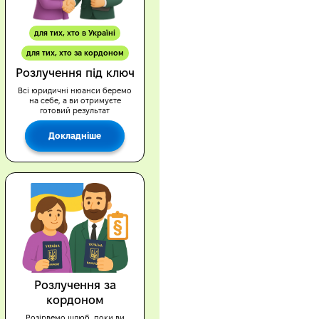
для тих, хто в Україні
для тих, хто за кордоном
Розлучення під ключ
Всі юридичні нюанси беремо
на себе, а ви отримуєте
готовий результат
Докладніше
Розлучення за
кордоном
Розірвемо шлюб, поки ви