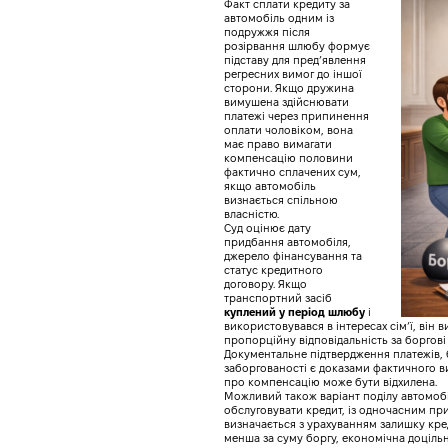
Факт сплати кредиту за
автомобіль одним із
подружжя після
розірвання шлюбу формує
підставу для пред’явлення
регресних вимог до іншої
сторони. Якщо дружина
вимушена здійснювати
платежі через припинення
оплати чоловіком, вона
має право вимагати
компенсацію половини
фактично сплачених сум,
якщо автомобіль
визнається спільною
власністю.
Суд оцінює дату
придбання автомобіля,
джерело фінансування та
статус кредитного
договору. Якщо
транспортний засіб
куплений у період шлюбу
і
використовувався в інтересах сім’ї, він 
пропорційну відповідальність за боргові
Документальне підтвердження платежів, б
заборгованості є доказами фактичного в
про компенсацію може бути відхилена.
Можливий також варіант поділу автомобі
обслуговувати кредит, із одночасним пр
визначається з урахуванням залишку кред
менша за суму боргу, економічна доціль