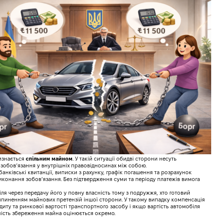
визнається
спільним майном
. У такій ситуації обидві сторони несуть
 зобов’язання у внутрішніх правовідносинах між собою.
анківські квитанції, виписки з рахунку, графік погашення та розрахунок
иконання зобов’язання. Без підтвердження суми та періоду платежів вимога
ля через передачу його у повну власність тому з подружжя, хто готовий
ипиненням майнових претензій іншої сторони. У такому випадку компенсація
иту та ринкової вартості транспортного засобу і якщо вартість автомобіля
ність збереження майна оцінюється окремо.