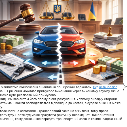
ення можливе за будь-яких обстави
4 питання та отримай персональний план розлучення, який підходить саме тобі
 з виплатою компенсації є найбільш поширеним варіантом.
Суд встановлює
конання рішення можливе примусове виконання через виконавчу службу. Якщо
 може бути реалізований примусово.
видшим варіантом його поділу після розлучення. У такому випадку сторони
а отримані кошти розподіляються відповідно до часток, а судове рішення може
у.
 власності на автомобіль. Транспортний засіб не є житлом, тому право
іл титулу. Проте суд може врахувати фактичну необхідність використання
изначенні, кому доцільніше передати транспортний засіб із компенсацією іншій