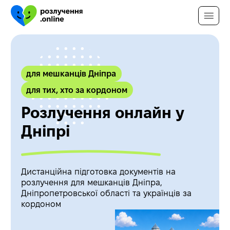
Розлучення можливе за будь-
яких обставин
Відповідай на 4 питання та отримай
для мешканців Дніпра
персональний план розлучення, який
для тих, хто за кордоном
підходить саме тобі
Розлучення онлайн у
Дніпрі
Другий з подружжя згоден на
розлучення?
Дистанційна підготовка документів на
розлучення для мешканців Дніпра,
Так
Ні
Дніпропетровської області та українців за
кордоном