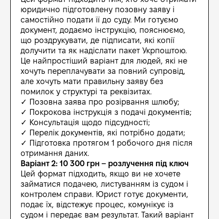
юридично підготовлену позовну заяву і
самостійно подати її до суду. Ми готуємо
документ, додаємо інструкцію, пояснюємо,
що роздрукувати, де підписати, які копії
долучити та як надіслати пакет Укрпоштою.
Це найпростіший варіант для людей, які не
хочуть переплачувати за повний супровід,
але хочуть мати правильну заяву без
помилок у структурі та реквізитах.
✓ Позовна заява про розірвання шлюбу;
✓ Покрокова інструкція з подачі документів;
✓ Консультація щодо підсудності;
✓ Перелік документів, які потрібно додати;
✓ Підготовка протягом 1 робочого дня після
отримання даних.
Варіант 2: 10 300 грн – розлучення під ключ
Цей формат підходить, якщо ви не хочете
займатися подачею, листуванням із судом і
контролем справи. Юрист готує документи,
подає їх, відстежує процес, комунікує із
судом і передає вам результат. Такий варіант