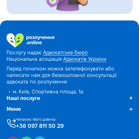
Послугу надає
Адвокатське бюро
Національна асоціація
Адвокатів України
Перед початком можна зателефонувати або
написати нам для безкоштовної консультації
адвоката по розлученню
м. Київ, Спортивна площа, 1а
Наші послуги
Меню
Розлучення під ключ
Заява на розлучення онлайн
Послуги
Чекаємо твого дзвінка
Розлучення через суд
+38 097 811 50 29
Блог
Розлучення за кордоном
Питання та відповіді