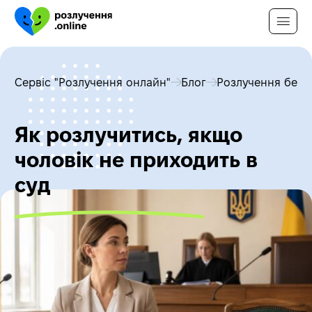
Розлучення можливе за будь-
яких обставин
Сервіс "Розлучення онлайн"
Блог
Розлучення без п
Відповідай на 4 питання та отримай
персональний план розлучення, який
підходить саме тобі
Як розлучитись, якщо
чоловік не приходить в
суд
Другий з подружжя згоден на
розлучення?
Так
Ні