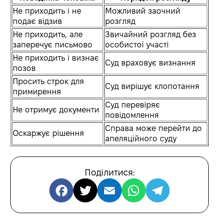
Не приходить і не
Можливий заочний
подає відзив
розгляд
Не приходить, але
Звичайний розгляд без
заперечує письмово
особистої участі
Не приходить і визнає
Суд враховує визнання
позов
Просить строк для
Суд вирішує клопотання
примирення
Суд перевіряє
Не отримує документи
повідомлення
Справа може перейти до
Оскаржує рішення
апеляційного суду
Поділитися: