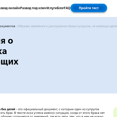
азвод онлайн
Развод под ключ
Услуги
Блог
FAQ
Пройти тест
документов
Образец заявления о расторжении брака супругов, не имеющих дете
я о
ка
ющих
 без детей
– это официальный документ, с которым один из супругов
ть брак. В тексте иска учтена именно ситуация, когда от этого брака нет
бразец отличается от заявлений, где есть дети, тем, что в нем не нужно