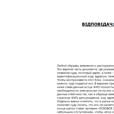
Любой образец заявления о расторжении
Это верхняя часть документа, где указыв
название суда, почтовый адрес, а ниже 
(идентификационный код), адресом, тел
Чтобы воспроизвести этот блок, сначала
именно туда подается иск. В верхнем пр
ниже слева данные истца: ФИО полность
необходимости электронная почта или о
данные ответчика так, как в образце зая
странице: ФИО, дата рождения, код, адре
Отдельно важно отметить, что в шапке ис
помогает суду понять, что иск не касает
конце шапки ставят заглавие «ИСКОВОЕ 
небольшим отступлением, чтобы четко от