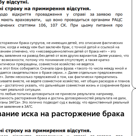
сторжении брака супругов, не имеющих детей, это описание фактических
том, когда и между кем был заключён брак, с точной датой и ссылкой на
ением отмечено, что «несовершеннолетних детей от брака нет» – это
заявления на развод без детей от всех других вариантов. Далее указано, что
т возможности, потому что понимание отсутствует, а также кратко
ктически прекращены, совместное хозяйство не ведется.
 этот блок собирается. Сначала одна фраза: «такого-то числа между мной и
ждается свидетельством о браке серии…». Далее отдельным предложением:
 возможен при любых обстоятельст
т». Затем несколько предложений о том, как фактически прекратились
иваете вместе, не ведете совместное хозяйство, нет общих расходов и планов.
вопроса и получи персональный план развода, подходящий именно тебе
 – достаточно указать, что дальнейшая совместная жизнь и сохранение брака
чает реальной ситуации.
что любые попытки договориться не принесли результата: например,
жность расторжения брака и достичь договоренностей результата не дали,
рганы ЗАГСа». Это логично подводит суд к выводу, что единственный реальный
ое заявление в ЗАГС.
ание иска на расторжение брака