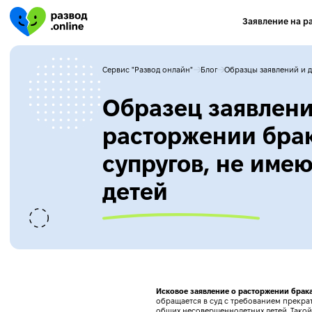
Заявление на р
Сервис "Развод онлайн"
Блог
Образцы заявлений и 
Образец заявлени
расторжении бра
супругов, не име
детей
Исковое заявление о расторжении брака
обращается в суд с требованием прекрати
общих несовершеннолетних детей. Такой о