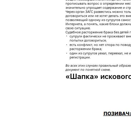
прописывать вопрос о определении мест
значительно упрощает содержание и стр
Через орган ЗАГС развестись можно толь
договориться или не хотят делать это вм
позволяющий одному из супругов самост
Интернета, а понять, какие блоки должны
свою ситуацию.
Судебное расторжение брака без детей п
супруги фактически не проживают вме
попытки договориться;
есть конфликт, но нет спора по повод
расторжении брака;
один из супругов уехал, переехал, не и
регистрации.
Во всех этих случаях правильный образец
документ по понятной схеме.
«Шапка» искового 