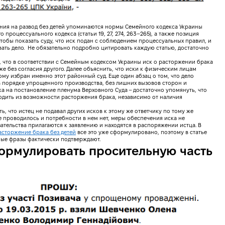
ния на развод без детей упоминаются нормы Семейного кодекса Украины
ского процессуального кодекса (статьи 19, 27, 274, 263–265), а также позиция
 чтобы показать суду, что иск подан с соблюдением процессуальных правил, и
вать дело. Не обязательно подробно цитировать каждую статью, достаточно
, что в соответствии с Семейным кодексом Украины иск о расторжении брака
же без согласия другого. Далее объяснить, что иски к физическим лицам
ому избран именно этот районный суд. Еще один абзац о том, что дело
 порядке упрощенного производства, без лишних вызовов сторон и
ка на постановление пленума Верховного Суда – достаточно упомянуть, что
одить из возможности расторжения брака, независимо от наличия
ь, что истец не подавал других исков к этому же ответчику по тому же
е проводилось и потребности в нем нет, меры обеспечения иска не
ательства прилагаются к заявлению и находятся в распоряжении истца. В
асторжение брака без детей
все это уже сформулировано, поэтому в статье
ные фразы фактически подтверждают.
ормулировать просительную часть