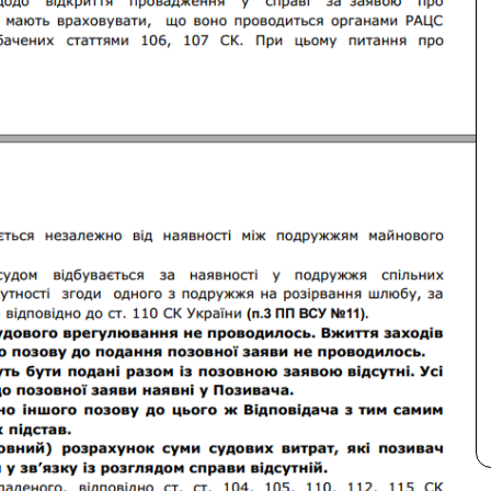
Второй супруг согласен на развод?
Да
Нет