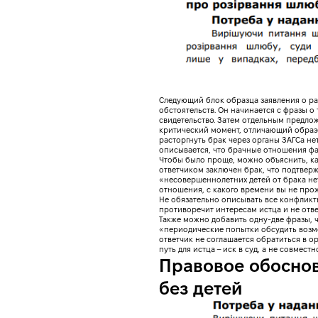
Следующий блок образца заявления о ра
обстоятельств. Он начинается с фразы о 
свидетельство. Затем отдельным предлож
критический момент, отличающий образец 
расторгнуть брак через органы ЗАГСа не
описывается, что брачные отношения фа
Чтобы было проще, можно объяснить, как
ответчиком заключен брак, что подтвер
Развод
«несовершеннолетних детей от брака не
отношения, с какого времени вы не прож
Отвечай на 4 
Не обязательно описывать все конфликты
противоречит интересам истца и не отве
Также можно добавить одну-две фразы, 
«периодические попытки обсудить возмо
ответчик не соглашается обратиться в о
путь для истца – иск в суд, а не совместн
Правовое обоснов
без детей