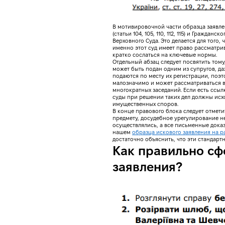
В мотивировочной части образца заявле
(статьи 104, 105, 110, 112, 115) и Граждан
Верховного Суда. Это делается для того,
именно этот суд имеет право рассматри
кратко сослаться на ключевые нормы.
Отдельный абзац следует посвятить тому
может быть подан одним из супругов, да
подаются по месту их регистрации, поэт
малозначимо и может рассматриваться в
многократных заседаний. Если есть ссыл
суды при решении таких дел должны исх
имущественных споров.
В конце правового блока следует отметит
предмету, досудебное урегулирование н
осуществлялись, а все письменные доказ
нашем
образца искового заявления на р
достаточно объяснить, что эти стандарт
Как правильно сф
заявления?