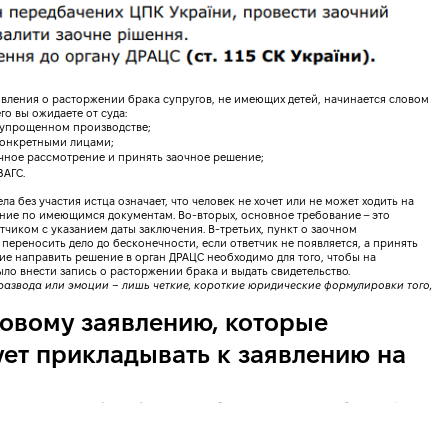
аявления о расторжении брака супругов, не имеющих детей, начинается словом
о вы ожидаете от суда:
в упрощенном производстве;
конкретными лицами;
чное рассмотрение и принять заочное решение;
ЗАГС.
а без участия истца означает, что человек не хочет или не может ходить на
ение по имеющимся документам. Во-вторых, основное требование – это
чиком с указанием даты заключения. В-третьих, пункт о заочном
переносить дело до бесконечности, если ответчик не появляется, а принять
ние направить решение в орган ДРАЦС необходимо для того, чтобы на
о внести запись о расторжении брака и выдать свидетельство.
развода или эмоции – лишь четкие, короткие юридические формулировки того,
овому заявлению, которые
ует прикладывать к заявлению на