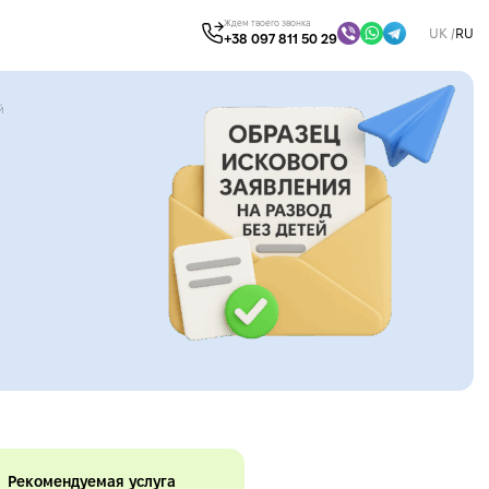
Ждем твоего звонка
UK
RU
+38 097 811 50 29
й
Рекомендуемая услуга