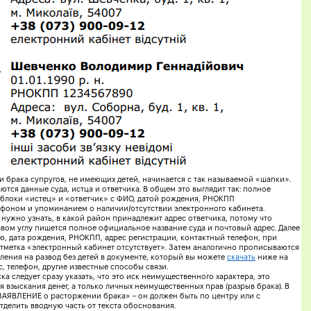
 брака супругов, не имеющих детей, начинается с так называемой «шапки».
аются данные суда, истца и ответчика. В общем это выглядит так: полное
– блоки «истец» и «ответчик» с ФИО, датой рождения, РНОКПП
ефоном и упоминанием о наличии/отсутствии электронного кабинета.
 нужно узнать, в какой район принадлежит адрес ответчика, потому что
авом углу пишется полное официальное название суда и почтовый адрес. Далее
ю, дата рождения, РНОКПП, адрес регистрации, контактный телефон, при
тметка «электронный кабинет отсутствует». Затем аналогично прописываются
вления на развод без детей в документе, который вы можете
скачать
ниже на
с, телефон, другие известные способы связи.
ка следует сразу указать, что это иск неимущественного характера, это
ся взыскания денег, а только личных неимущественных прав (разрыв брака). В
ЗАЯВЛЕНИЕ о расторжении брака» – он должен быть по центру или с
делить вводную часть от текста обоснования.