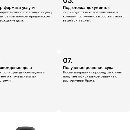
Второй супруг согласен на развод?
р формата услуги
Подготовка документов
Да
Нет
бираете самостоятельную подачу
формируется исковое заявление и
ентов или полное юридическое
комплект документов в соответствии с
вождение дела.
вашей ситуацией.
овождение дела
Получение решения суда
нтролируем движение дела и
После завершения процедуры клиент
аем о ключевых этапах
получает официальное решение о
отрения.
расторжении брака.