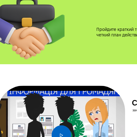
Пройдите краткий т
четкий план действ
с
за