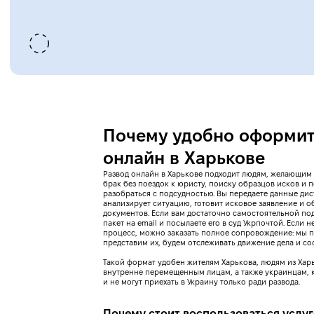
Почему удобно оформит
онлайн в Харькове
Развод онлайн в Харькове подходит людям, желающим
брак без поездок к юристу, поиску образцов исков и
разобраться с подсудностью. Вы передаете данные ди
анализирует ситуацию, готовит исковое заявление и 
документов. Если вам достаточно самостоятельной под
пакет на email и посылаете его в суд Укрпочтой. Если
процесс, можно заказать полное сопровождение: мы 
представим их, будем отслеживать движение дела и со
Такой формат удобен жителям Харькова, людям из Хар
внутренне перемещенным лицам, а также украинцам, 
и не могут приехать в Украину только ради развода.
Почему стоит воспользоваться услуг